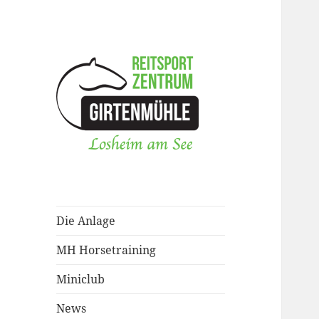
Pferdepension,
Reitsportzentrum
Jungpferdeausbildung,
Girtenmühle
Westernreitunterricht,
Wanderreitstation
Die Anlage
MH Horsetraining
Miniclub
News