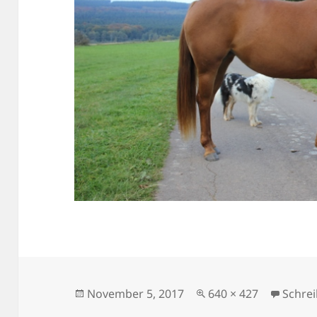
Veröffentlicht
Originalgröße
November 5, 2017
640 × 427
Schre
am