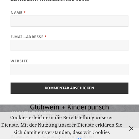
NAME
*
E-MAIL-ADRESSE
*
WEBSITE
Beitragsnavigation
VERÖFFENTLICHT IN
Cookies erleichtern die Bereitstellung unserer
Adventsfeier
Dienste. Mit der Nutzung unserer Dienste erklären Sie
sich damit einverstanden, dass wir Cookies
Datenschutz
Stolz präsentiert von WordPress