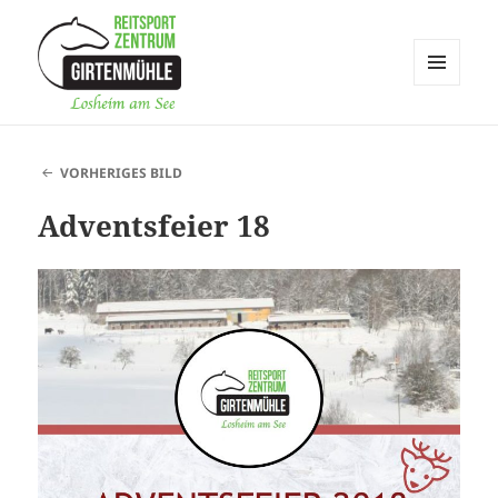
MENÜ
UND
Reitsportzentrum Girtenmühle
WIDGETS
VORHERIGES BILD
Adventsfeier 18